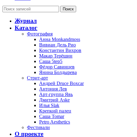
Поиск
Журнал
Каталог
Фотография
Анна Monkandmoss
Вивиан Дель Рио
Константин Вихров
Макар Терёшин
Саша 5tep5
Фёдор Савинцев
Янина Болдырева
Стрит-арт
Андрей Druce Boxcar
Антония Лев
Арт-группа Явь
Дмитрий Aske
Илья Slak
Крепкий палец
Саша Tomar
Petro Aesthetics
Фестивали
О проекте