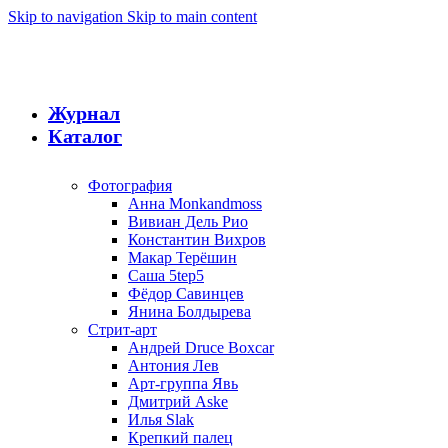
Skip to navigation
Skip to main content
Журнал
Каталог
Фотография
Анна Monkandmoss
Вивиан Дель Рио
Константин Вихров
Макар Терёшин
Саша 5tep5
Фёдор Савинцев
Янина Болдырева
Стрит-арт
Андрей Druce Boxcar
Антония Лев
Арт-группа Явь
Дмитрий Aske
Илья Slak
Крепкий палец