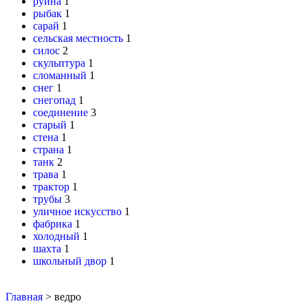
руина
1
рыбак
1
сарай
1
сельская местность
1
силос
2
скульптура
1
сломанный
1
снег
1
снегопад
1
соединение
3
старый
1
стена
1
страна
1
танк
2
трава
1
трактор
1
трубы
3
уличное искусство
1
фабрика
1
холодный
1
шахта
1
школьный двор
1
Главная
>
ведро