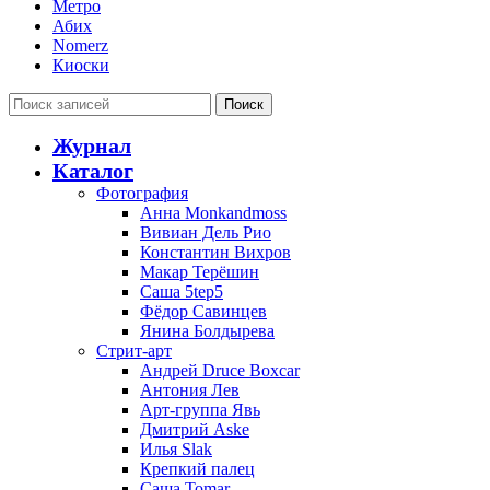
Метро
Абих
Nomerz
Киоски
Поиск
Журнал
Каталог
Фотография
Анна Monkandmoss
Вивиан Дель Рио
Константин Вихров
Макар Терёшин
Саша 5tep5
Фёдор Савинцев
Янина Болдырева
Стрит-арт
Андрей Druce Boxcar
Антония Лев
Арт-группа Явь
Дмитрий Aske
Илья Slak
Крепкий палец
Саша Tomar