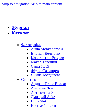
Skip to navigation
Skip to main content
Журнал
Каталог
Фотография
Анна Monkandmoss
Вивиан Дель Рио
Константин Вихров
Макар Терёшин
Саша 5tep5
Фёдор Савинцев
Янина Болдырева
Стрит-арт
Андрей Druce Boxcar
Антония Лев
Арт-группа Явь
Дмитрий Aske
Илья Slak
Крепкий палец