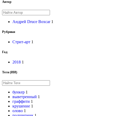
Автор
Андрей Druce Boxcar
1
Рубрики
Стрит-арт
1
Год
2018
1
Теги (ИИ)
бункер
1
выветренный
1
граффити
1
крушение
1
олово
1
подшипник
1