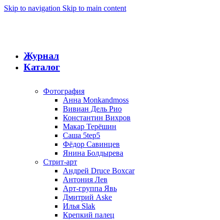
Skip to navigation
Skip to main content
Журнал
Каталог
Фотография
Анна Monkandmoss
Вивиан Дель Рио
Константин Вихров
Макар Терёшин
Саша 5tep5
Фёдор Савинцев
Янина Болдырева
Стрит-арт
Андрей Druce Boxcar
Антония Лев
Арт-группа Явь
Дмитрий Aske
Илья Slak
Крепкий палец