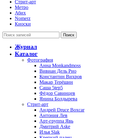
Стрит-арт
Метро
Абих
Nomerz
Киоски
Поиск
Журнал
Каталог
Фотография
Анна Monkandmoss
Вивиан Дель Рио
Константин Вихров
Макар Терёшин
Саша 5tep5
Фёдор Савинцев
Янина Болдырева
Стрит-арт
Андрей Druce Boxcar
Антония Лев
Арт-группа Явь
Дмитрий Aske
Илья Slak
Крепкий палец