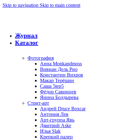
Skip to navigation
Skip to main content
Журнал
Каталог
Фотография
Анна Monkandmoss
Вивиан Дель Рио
Константин Вихров
Макар Терёшин
Саша 5tep5
Фёдор Савинцев
Янина Болдырева
Стрит-арт
Андрей Druce Boxcar
Антония Лев
Арт-группа Явь
Дмитрий Aske
Илья Slak
Крепкий палец