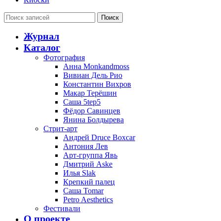
Поиск
Журнал
Каталог
Фотография
Анна Monkandmoss
Вивиан Дель Рио
Константин Вихров
Макар Терёшин
Саша 5tep5
Фёдор Савинцев
Янина Болдырева
Стрит-арт
Андрей Druce Boxcar
Антония Лев
Арт-группа Явь
Дмитрий Aske
Илья Slak
Крепкий палец
Саша Tomar
Petro Aesthetics
Фестивали
О проекте