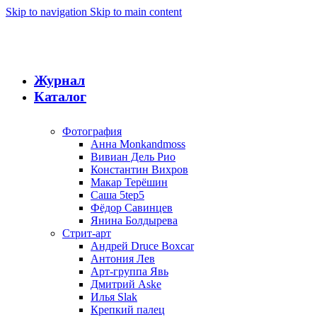
Skip to navigation
Skip to main content
Журнал
Каталог
Фотография
Анна Monkandmoss
Вивиан Дель Рио
Константин Вихров
Макар Терёшин
Саша 5tep5
Фёдор Савинцев
Янина Болдырева
Стрит-арт
Андрей Druce Boxcar
Антония Лев
Арт-группа Явь
Дмитрий Aske
Илья Slak
Крепкий палец