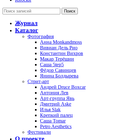
Поиск
Журнал
Каталог
Фотография
Анна Monkandmoss
Вивиан Дель Рио
Константин Вихров
Макар Терёшин
Саша 5tep5
Фёдор Савинцев
Янина Болдырева
Стрит-арт
Андрей Druce Boxcar
Антония Лев
Арт-группа Явь
Дмитрий Aske
Илья Slak
Крепкий палец
Саша Tomar
Petro Aesthetics
Фестивали
О проекте