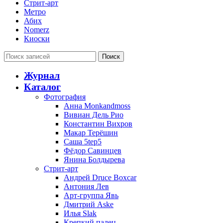
Стрит-арт
Метро
Абих
Nomerz
Киоски
Поиск
Журнал
Каталог
Фотография
Анна Monkandmoss
Вивиан Дель Рио
Константин Вихров
Макар Терёшин
Саша 5tep5
Фёдор Савинцев
Янина Болдырева
Стрит-арт
Андрей Druce Boxcar
Антония Лев
Арт-группа Явь
Дмитрий Aske
Илья Slak
Крепкий палец