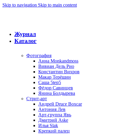
Skip to navigation
Skip to main content
Журнал
Каталог
Фотография
Анна Monkandmoss
Вивиан Дель Рио
Константин Вихров
Макар Терёшин
Саша 5tep5
Фёдор Савинцев
Янина Болдырева
Стрит-арт
Андрей Druce Boxcar
Антония Лев
Арт-группа Явь
Дмитрий Aske
Илья Slak
Крепкий палец