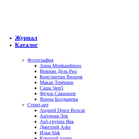
Журнал
Каталог
Фотография
Анна Monkandmoss
Вивиан Дель Рио
Константин Вихров
Макар Терёшин
Саша 5tep5
Фёдор Савинцев
Янина Болдырева
Стрит-арт
Андрей Druce Boxcar
Антония Лев
Арт-группа Явь
Дмитрий Aske
Илья Slak
Крепкий палец