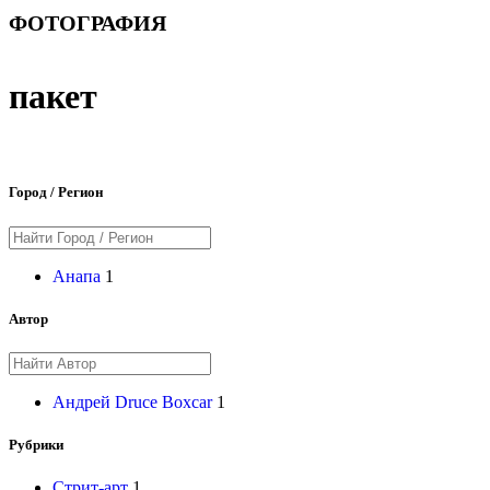
ФОТОГРАФИЯ
пакет
Город / Регион
Анапа
1
Автор
Андрей Druce Boxcar
1
Рубрики
Стрит-арт
1