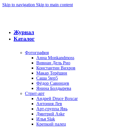
Skip to navigation
Skip to main content
Журнал
Каталог
Фотография
Анна Monkandmoss
Вивиан Дель Рио
Константин Вихров
Макар Терёшин
Саша 5tep5
Фёдор Савинцев
Янина Болдырева
Стрит-арт
Андрей Druce Boxcar
Антония Лев
Арт-группа Явь
Дмитрий Aske
Илья Slak
Крепкий палец