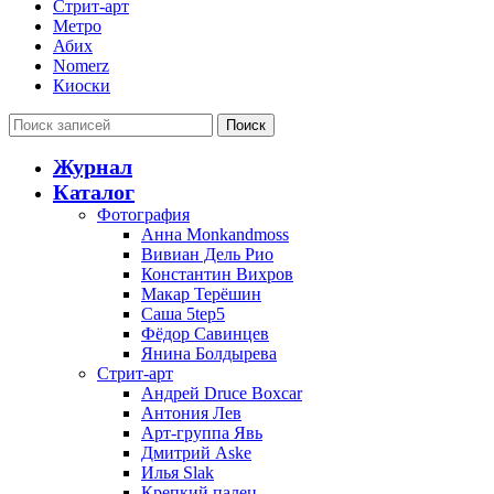
Стрит-арт
Метро
Абих
Nomerz
Киоски
Поиск
Журнал
Каталог
Фотография
Анна Monkandmoss
Вивиан Дель Рио
Константин Вихров
Макар Терёшин
Саша 5tep5
Фёдор Савинцев
Янина Болдырева
Стрит-арт
Андрей Druce Boxcar
Антония Лев
Арт-группа Явь
Дмитрий Aske
Илья Slak
Крепкий палец