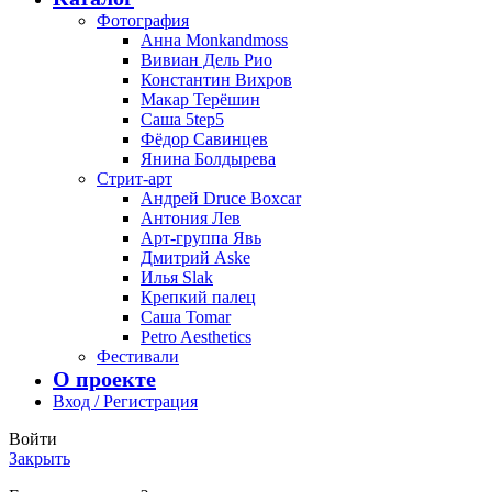
Фотография
Анна Monkandmoss
Вивиан Дель Рио
Константин Вихров
Макар Терёшин
Саша 5tep5
Фёдор Савинцев
Янина Болдырева
Стрит-арт
Андрей Druce Boxcar
Антония Лев
Арт-группа Явь
Дмитрий Aske
Илья Slak
Крепкий палец
Саша Tomar
Petro Aesthetics
Фестивали
О проекте
Вход / Регистрация
Войти
Закрыть