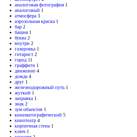
аналоговая фотография
1
аналоговый
1
атмосфера
3
аэрозольная краска
1
бар
2
башня
1
буква
2
внутри
2
газировка
1
гитарист
2
город
11
граффити
1
движение
4
дождь
4
друг
1
железнодорожный путь
1
жуткий
1
заправка
1
знак
2
зум объектив
1
кинематографический
5
кинотеатр
4
кирпичная стена
1
ключ
1
концерт
2