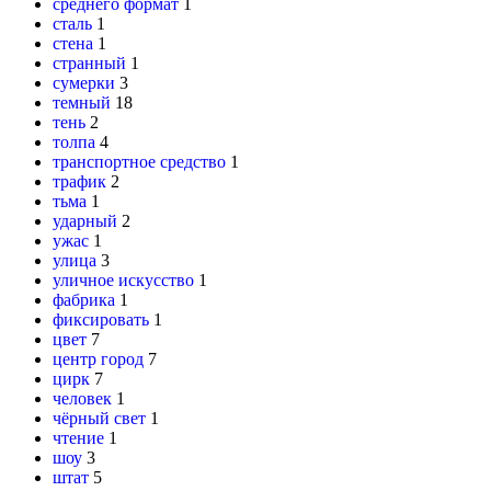
среднего формат
1
сталь
1
стена
1
странный
1
сумерки
3
темный
18
тень
2
толпа
4
транспортное средство
1
трафик
2
тьма
1
ударный
2
ужас
1
улица
3
уличное искусство
1
фабрика
1
фиксировать
1
цвет
7
центр город
7
цирк
7
человек
1
чёрный свет
1
чтение
1
шоу
3
штат
5