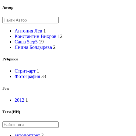
Автор
Антония Лев
1
Константин Вихров
12
Саша 5tep5
19
Янина Болдырева
2
Рубрики
Стрит-арт
1
Фотография
33
Год
2012
1
Теги (ИИ)
автопортрет
2