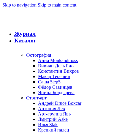
Skip to navigation
Skip to main content
Журнал
Каталог
Фотография
Анна Monkandmoss
Вивиан Дель Рио
Константин Вихров
Макар Терёшин
Саша 5tep5
Фёдор Савинцев
Янина Болдырева
Стрит-арт
Андрей Druce Boxcar
Антония Лев
Арт-группа Явь
Дмитрий Aske
Илья Slak
Крепкий палец