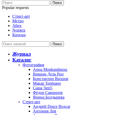
Поиск
Popular requests
Стрит-арт
Метро
Абих
Nomerz
Киоски
Поиск
Журнал
Каталог
Фотография
Анна Monkandmoss
Вивиан Дель Рио
Константин Вихров
Макар Терёшин
Саша 5tep5
Фёдор Савинцев
Янина Болдырева
Стрит-арт
Андрей Druce Boxcar
Антония Лев