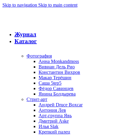
Skip to navigation
Skip to main content
Журнал
Каталог
Фотография
Анна Monkandmoss
Вивиан Дель Рио
Константин Вихров
Макар Терёшин
Саша 5tep5
Фёдор Савинцев
Янина Болдырева
Стрит-арт
Андрей Druce Boxcar
Антония Лев
Арт-группа Явь
Дмитрий Aske
Илья Slak
Крепкий палец