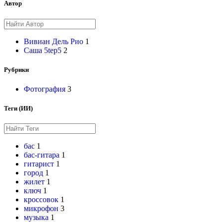
Автор
Вивиан Дель Рио
1
Саша 5tep5
2
Рубрики
Фотография
3
Теги (ИИ)
бас
1
бас-гитара
1
гитарист
1
город
1
жилет
1
ключ
1
кроссовок
1
микрофон
3
музыка
1