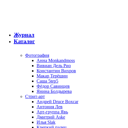
Журнал
Каталог
Фотография
Анна Monkandmoss
Вивиан Дель Рио
Константин Вихров
Макар Терёшин
Саша 5tep5
Фёдор Савинцев
Янина Болдырева
Стрит-арт
Андрей Druce Boxcar
Антония Лев
Арт-группа Явь
Дмитрий Aske
Илья Slak
Крепкий палец