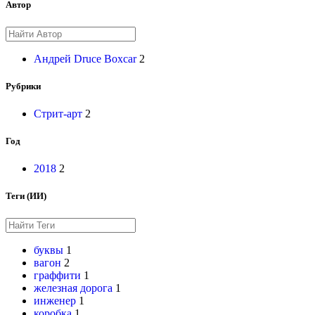
Автор
Андрей Druce Boxcar
2
Рубрики
Стрит-арт
2
Год
2018
2
Теги (ИИ)
буквы
1
вагон
2
граффити
1
железная дорога
1
инженер
1
коробка
1