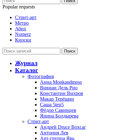
Поиск
Popular requests
Стрит-арт
Метро
Абих
Nomerz
Киоски
Поиск
Журнал
Каталог
Фотография
Анна Monkandmoss
Вивиан Дель Рио
Константин Вихров
Макар Терёшин
Саша 5tep5
Фёдор Савинцев
Янина Болдырева
Стрит-арт
Андрей Druce Boxcar
Антония Лев
Арт-группа Явь