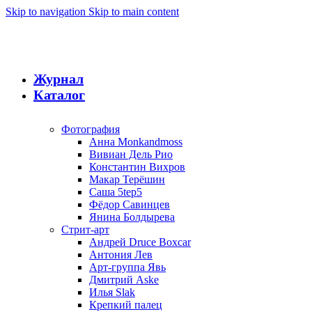
Skip to navigation
Skip to main content
Журнал
Каталог
Фотография
Анна Monkandmoss
Вивиан Дель Рио
Константин Вихров
Макар Терёшин
Саша 5tep5
Фёдор Савинцев
Янина Болдырева
Стрит-арт
Андрей Druce Boxcar
Антония Лев
Арт-группа Явь
Дмитрий Aske
Илья Slak
Крепкий палец