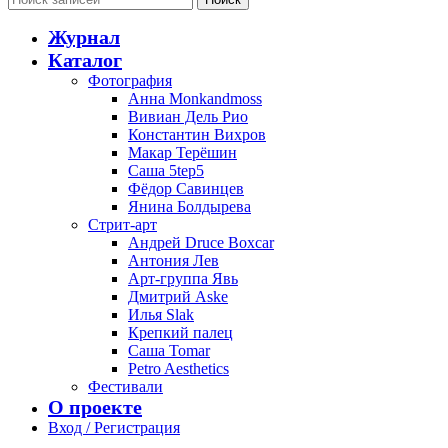
Журнал
Каталог
Фотография
Анна Monkandmoss
Вивиан Дель Рио
Константин Вихров
Макар Терёшин
Саша 5tep5
Фёдор Савинцев
Янина Болдырева
Стрит-арт
Андрей Druce Boxcar
Антония Лев
Арт-группа Явь
Дмитрий Aske
Илья Slak
Крепкий палец
Саша Tomar
Petro Aesthetics
Фестивали
О проекте
Вход / Регистрация