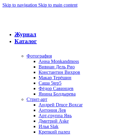
Skip to navigation
Skip to main content
Журнал
Каталог
Фотография
Анна Monkandmoss
Вивиан Дель Рио
Константин Вихров
Макар Терёшин
Саша 5tep5
Фёдор Савинцев
Янина Болдырева
Стрит-арт
Андрей Druce Boxcar
Антония Лев
Арт-группа Явь
Дмитрий Aske
Илья Slak
Крепкий палец