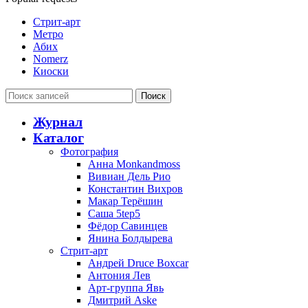
Стрит-арт
Метро
Абих
Nomerz
Киоски
Поиск
Журнал
Каталог
Фотография
Анна Monkandmoss
Вивиан Дель Рио
Константин Вихров
Макар Терёшин
Саша 5tep5
Фёдор Савинцев
Янина Болдырева
Стрит-арт
Андрей Druce Boxcar
Антония Лев
Арт-группа Явь
Дмитрий Aske