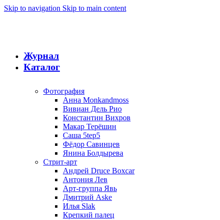
Skip to navigation
Skip to main content
Журнал
Каталог
Фотография
Анна Monkandmoss
Вивиан Дель Рио
Константин Вихров
Макар Терёшин
Саша 5tep5
Фёдор Савинцев
Янина Болдырева
Стрит-арт
Андрей Druce Boxcar
Антония Лев
Арт-группа Явь
Дмитрий Aske
Илья Slak
Крепкий палец