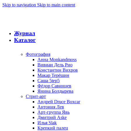
Skip to navigation
Skip to main content
Журнал
Каталог
Фотография
Анна Monkandmoss
Вивиан Дель Рио
Константин Вихров
Макар Терёшин
Саша 5tep5
Фёдор Савинцев
Янина Болдырева
Стрит-арт
Андрей Druce Boxcar
Антония Лев
Арт-группа Явь
Дмитрий Aske
Илья Slak
Крепкий палец