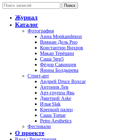
Поиск
Журнал
Каталог
Фотография
Анна Monkandmoss
Вивиан Дель Рио
Константин Вихров
Макар Терёшин
Саша 5tep5
Фёдор Савинцев
Янина Болдырева
Стрит-арт
Андрей Druce Boxcar
Антония Лев
Арт-группа Явь
Дмитрий Aske
Илья Slak
Крепкий палец
Саша Tomar
Petro Aesthetics
Фестивали
О проекте
Вход / Регистрация