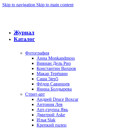
Skip to navigation
Skip to main content
Журнал
Каталог
Фотография
Анна Monkandmoss
Вивиан Дель Рио
Константин Вихров
Макар Терёшин
Саша 5tep5
Фёдор Савинцев
Янина Болдырева
Стрит-арт
Андрей Druce Boxcar
Антония Лев
Арт-группа Явь
Дмитрий Aske
Илья Slak
Крепкий палец