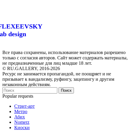
FLEXEEVSKY
lab design
Все права сохранены, использование материалов разрешено
только с согласия авторов. Сайт может содержать материалы,
не предназначенные для лиц младше 18 лет.
© RU.GALLERY, 2016-2026
Ресурс не занимается пропагандой, не поощряет и не
призывает к вандализму, руфингу, зацепингу и другим
незаконным действиям.
Поиск
Popular requests
Стрит-арт
Метро
Абих
Nomerz
Киоски