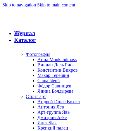
Skip to navigation
Skip to main content
Журнал
Каталог
Фотография
Анна Monkandmoss
Вивиан Дель Рио
Константин Вихров
Макар Терёшин
Саша 5tep5
Фёдор Савинцев
Янина Болдырева
Стрит-арт
Андрей Druce Boxcar
Антония Лев
Арт-группа Явь
Дмитрий Aske
Илья Slak
Крепкий палец