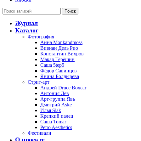
Поиск
Журнал
Каталог
Фотография
Анна Monkandmoss
Вивиан Дель Рио
Константин Вихров
Макар Терёшин
Саша 5tep5
Фёдор Савинцев
Янина Болдырева
Стрит-арт
Андрей Druce Boxcar
Антония Лев
Арт-группа Явь
Дмитрий Aske
Илья Slak
Крепкий палец
Саша Tomar
Petro Aesthetics
Фестивали
О проекте