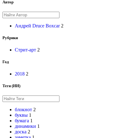
Автор
Андрей Druce Boxcar
2
Рубрики
Стрит-арт
2
Год
2018
2
Теги (ИИ)
блокнот
2
буквы
1
бумага
1
динамики
1
доска
2
заметка
1