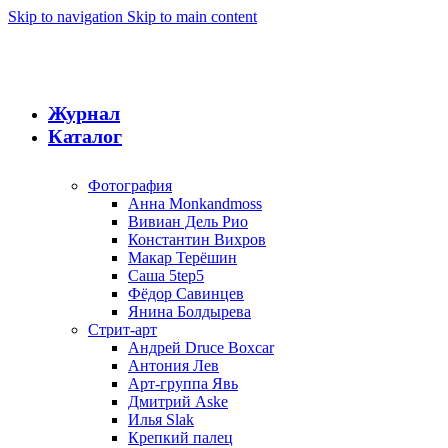
Skip to navigation
Skip to main content
Журнал
Каталог
Фотография
Анна Monkandmoss
Вивиан Дель Рио
Константин Вихров
Макар Терёшин
Саша 5tep5
Фёдор Савинцев
Янина Болдырева
Стрит-арт
Андрей Druce Boxcar
Антония Лев
Арт-группа Явь
Дмитрий Aske
Илья Slak
Крепкий палец