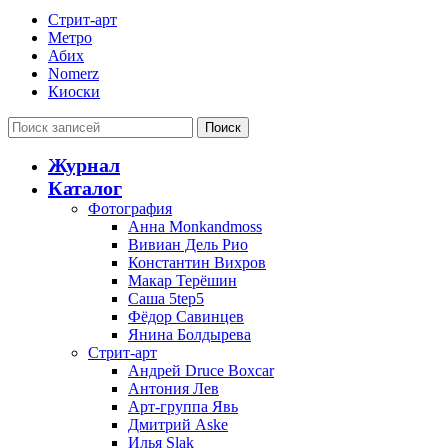
Стрит-арт
Метро
Абих
Nomerz
Киоски
Поиск
Журнал
Каталог
Фотография
Анна Monkandmoss
Вивиан Дель Рио
Константин Вихров
Макар Терёшин
Саша 5tep5
Фёдор Савинцев
Янина Болдырева
Стрит-арт
Андрей Druce Boxcar
Антония Лев
Арт-группа Явь
Дмитрий Aske
Илья Slak