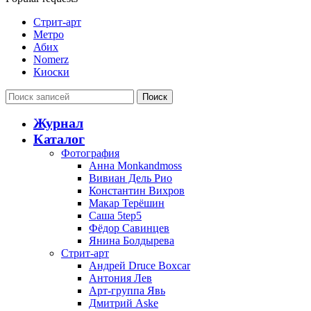
Стрит-арт
Метро
Абих
Nomerz
Киоски
Поиск
Журнал
Каталог
Фотография
Анна Monkandmoss
Вивиан Дель Рио
Константин Вихров
Макар Терёшин
Саша 5tep5
Фёдор Савинцев
Янина Болдырева
Стрит-арт
Андрей Druce Boxcar
Антония Лев
Арт-группа Явь
Дмитрий Aske