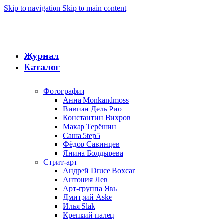
Skip to navigation
Skip to main content
Журнал
Каталог
Фотография
Анна Monkandmoss
Вивиан Дель Рио
Константин Вихров
Макар Терёшин
Саша 5tep5
Фёдор Савинцев
Янина Болдырева
Стрит-арт
Андрей Druce Boxcar
Антония Лев
Арт-группа Явь
Дмитрий Aske
Илья Slak
Крепкий палец