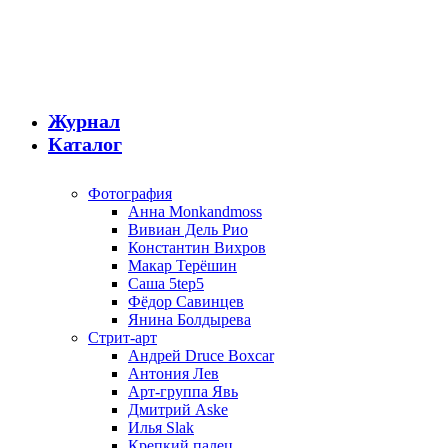
Журнал
Каталог
Фотография
Анна Monkandmoss
Вивиан Дель Рио
Константин Вихров
Макар Терёшин
Саша 5tep5
Фёдор Савинцев
Янина Болдырева
Стрит-арт
Андрей Druce Boxcar
Антония Лев
Арт-группа Явь
Дмитрий Aske
Илья Slak
Крепкий палец