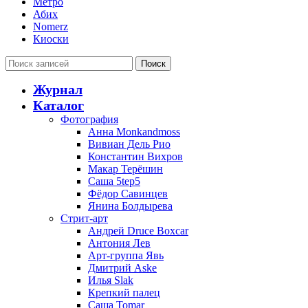
Метро
Абих
Nomerz
Киоски
Поиск
Журнал
Каталог
Фотография
Анна Monkandmoss
Вивиан Дель Рио
Константин Вихров
Макар Терёшин
Саша 5tep5
Фёдор Савинцев
Янина Болдырева
Стрит-арт
Андрей Druce Boxcar
Антония Лев
Арт-группа Явь
Дмитрий Aske
Илья Slak
Крепкий палец
Саша Tomar