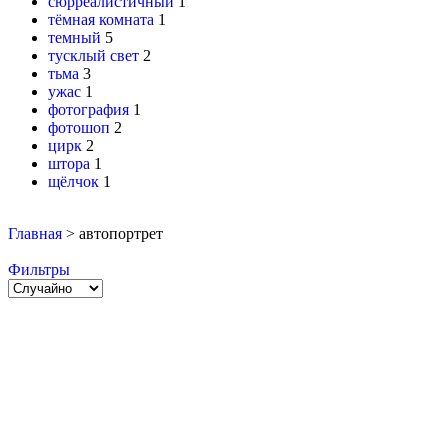
сюрреалистичный
1
тёмная комната
1
темный
5
тусклый свет
2
тьма
3
ужас
1
фотография
1
фотошоп
2
цирк
2
штора
1
щёлчок
1
Главная
>
автопортрет
Фильтры