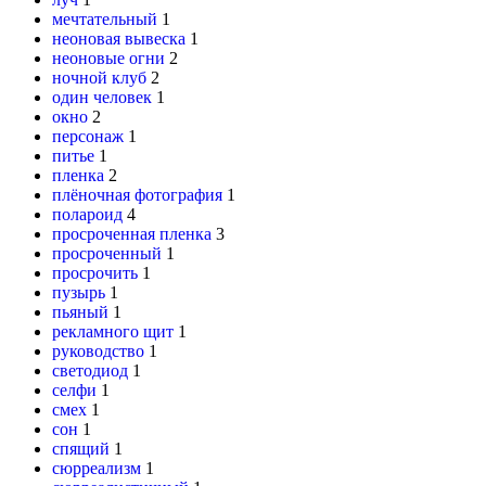
мечтательный
1
неоновая вывеска
1
неоновые огни
2
ночной клуб
2
один человек
1
окно
2
персонаж
1
питье
1
пленка
2
плёночная фотография
1
полароид
4
просроченная пленка
3
просроченный
1
просрочить
1
пузырь
1
пьяный
1
рекламного щит
1
руководство
1
светодиод
1
селфи
1
смех
1
сон
1
спящий
1
сюрреализм
1