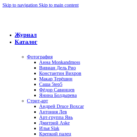
Skip to navigation
Skip to main content
Журнал
Каталог
Фотография
Анна Monkandmoss
Вивиан Дель Рио
Константин Вихров
Макар Терёшин
Саша 5tep5
Фёдор Савинцев
Янина Болдырева
Стрит-арт
Андрей Druce Boxcar
Антония Лев
Арт-группа Явь
Дмитрий Aske
Илья Slak
Крепкий палец