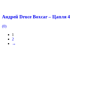
Андрей Druce Boxcar – Цапля 4
(0)
1
2
→