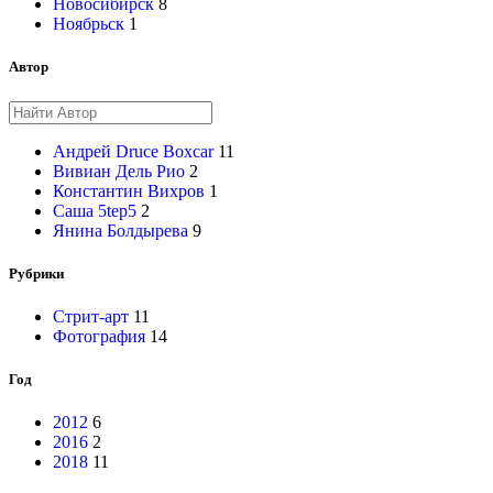
Новосибирск
8
Ноябрьск
1
Автор
Андрей Druce Boxcar
11
Вивиан Дель Рио
2
Константин Вихров
1
Саша 5tep5
2
Янина Болдырева
9
Рубрики
Стрит-арт
11
Фотография
14
Год
2012
6
2016
2
2018
11