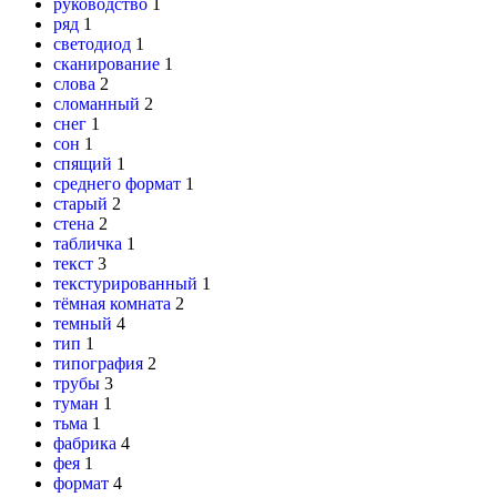
руководство
1
ряд
1
светодиод
1
сканирование
1
слова
2
сломанный
2
снег
1
сон
1
спящий
1
среднего формат
1
старый
2
стена
2
табличка
1
текст
3
текстурированный
1
тёмная комната
2
темный
4
тип
1
типография
2
трубы
3
туман
1
тьма
1
фабрика
4
фея
1
формат
4