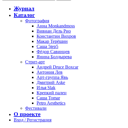
Журнал
Каталог
Фотография
Анна Monkandmoss
Вивиан Дель Рио
Константин Вихров
Макар Терёшин
Саша 5tep5
Фёдор Савинцев
Янина Болдырева
Стрит-арт
Андрей Druce Boxcar
Антония Лев
Арт-группа Явь
Дмитрий Aske
Илья Slak
Крепкий палец
Саша Tomar
Petro Aesthetics
Фестивали
О проекте
Вход / Регистрация