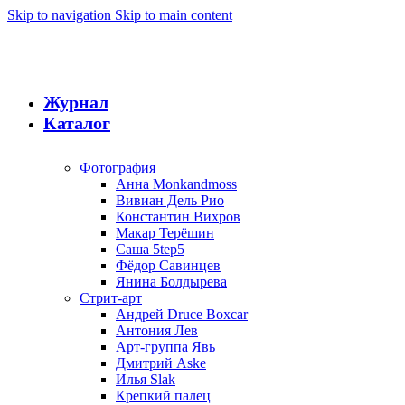
Skip to navigation
Skip to main content
Журнал
Каталог
Фотография
Анна Monkandmoss
Вивиан Дель Рио
Константин Вихров
Макар Терёшин
Саша 5tep5
Фёдор Савинцев
Янина Болдырева
Стрит-арт
Андрей Druce Boxcar
Антония Лев
Арт-группа Явь
Дмитрий Aske
Илья Slak
Крепкий палец