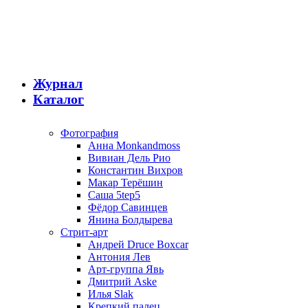
Журнал
Каталог
Фотография
Анна Monkandmoss
Вивиан Дель Рио
Константин Вихров
Макар Терёшин
Саша 5tep5
Фёдор Савинцев
Янина Болдырева
Стрит-арт
Андрей Druce Boxcar
Антония Лев
Арт-группа Явь
Дмитрий Aske
Илья Slak
Крепкий палец