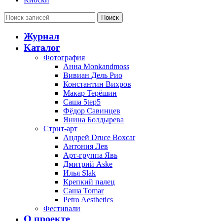
Поиск
Журнал
Каталог
Фотография
Анна Monkandmoss
Вивиан Дель Рио
Константин Вихров
Макар Терёшин
Саша 5tep5
Фёдор Савинцев
Янина Болдырева
Стрит-арт
Андрей Druce Boxcar
Антония Лев
Арт-группа Явь
Дмитрий Aske
Илья Slak
Крепкий палец
Саша Tomar
Petro Aesthetics
Фестивали
О проекте