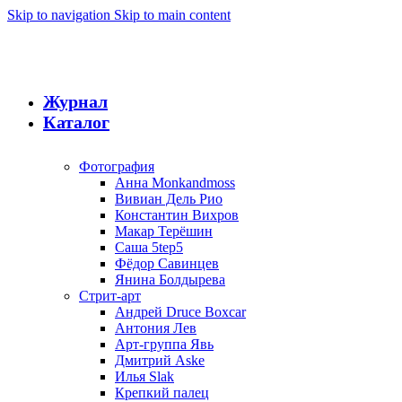
Skip to navigation
Skip to main content
Журнал
Каталог
Фотография
Анна Monkandmoss
Вивиан Дель Рио
Константин Вихров
Макар Терёшин
Саша 5tep5
Фёдор Савинцев
Янина Болдырева
Стрит-арт
Андрей Druce Boxcar
Антония Лев
Арт-группа Явь
Дмитрий Aske
Илья Slak
Крепкий палец