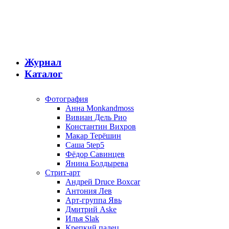
Журнал
Каталог
Фотография
Анна Monkandmoss
Вивиан Дель Рио
Константин Вихров
Макар Терёшин
Саша 5tep5
Фёдор Савинцев
Янина Болдырева
Стрит-арт
Андрей Druce Boxcar
Антония Лев
Арт-группа Явь
Дмитрий Aske
Илья Slak
Крепкий палец