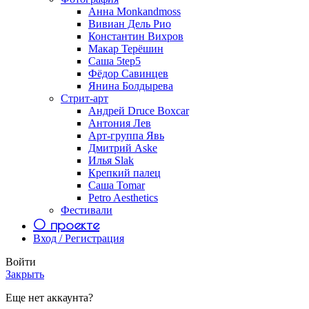
Анна Monkandmoss
Вивиан Дель Рио
Константин Вихров
Макар Терёшин
Саша 5tep5
Фёдор Савинцев
Янина Болдырева
Стрит-арт
Андрей Druce Boxcar
Антония Лев
Арт-группа Явь
Дмитрий Aske
Илья Slak
Крепкий палец
Саша Tomar
Petro Aesthetics
Фестивали
О проекте
Вход / Регистрация
Войти
Закрыть
Еще нет аккаунта?