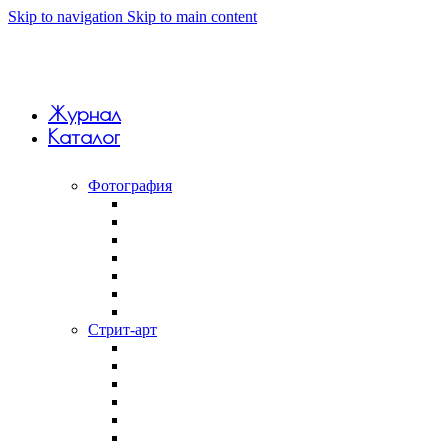
Skip to navigation
Skip to main content
Журнал
Каталог
Фотография
Анна Monkandmoss
Вивиан Дель Рио
Константин Вихров
Макар Терёшин
Саша 5tep5
Фёдор Савинцев
Янина Болдырева
Стрит-арт
Андрей Druce Boxcar
Антония Лев
Арт-группа Явь
Дмитрий Aske
Илья Slak
Крепкий палец