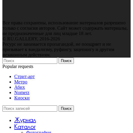
Все права сохранены, использование материалов разрешено
только с согласия авторов. Сайт может содержать материалы,
не предназначенные для лиц младше 18 лет.
© RU.GALLERY, 2016-2026
Ресурс не занимается пропагандой, не поощряет и не
призывает к вандализму, руфингу, зацепингу и другим
незаконным действиям.
Поиск
Popular requests
Стрит-арт
Метро
Абих
Nomerz
Киоски
Поиск
Журнал
Каталог
Фотография