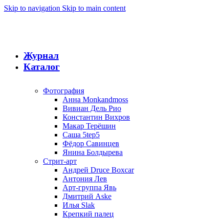
Skip to navigation
Skip to main content
Журнал
Каталог
Фотография
Анна Monkandmoss
Вивиан Дель Рио
Константин Вихров
Макар Терёшин
Саша 5tep5
Фёдор Савинцев
Янина Болдырева
Стрит-арт
Андрей Druce Boxcar
Антония Лев
Арт-группа Явь
Дмитрий Aske
Илья Slak
Крепкий палец