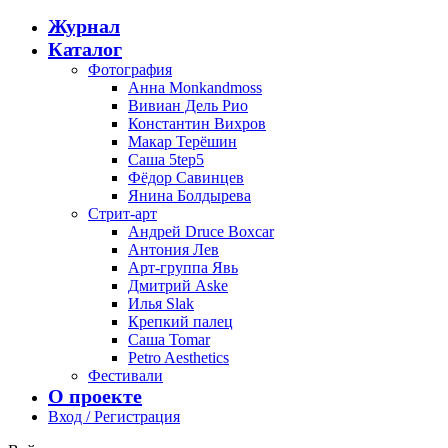
Журнал
Каталог
Фотография
Анна Monkandmoss
Вивиан Дель Рио
Константин Вихров
Макар Терёшин
Саша 5tep5
Фёдор Савинцев
Янина Болдырева
Стрит-арт
Андрей Druce Boxcar
Антония Лев
Арт-группа Явь
Дмитрий Aske
Илья Slak
Крепкий палец
Саша Tomar
Petro Aesthetics
Фестивали
О проекте
Вход / Регистрация