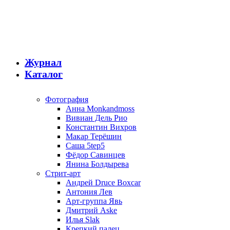
Журнал
Каталог
Фотография
Анна Monkandmoss
Вивиан Дель Рио
Константин Вихров
Макар Терёшин
Саша 5tep5
Фёдор Савинцев
Янина Болдырева
Стрит-арт
Андрей Druce Boxcar
Антония Лев
Арт-группа Явь
Дмитрий Aske
Илья Slak
Крепкий палец