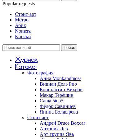
Popular requests
Стрит-арт
Метро
Абих
Nomerz
Киоски
Поиск
Журнал
Каталог
Фотография
Анна Monkandmoss
Вивиан Дель Рио
Константин Вихров
Макар Терёшин
Саша 5tep5
Фёдор Савинцев
Янина Болдырева
Стрит-арт
Андрей Druce Boxcar
Антония Лев
Арт-группа Явь