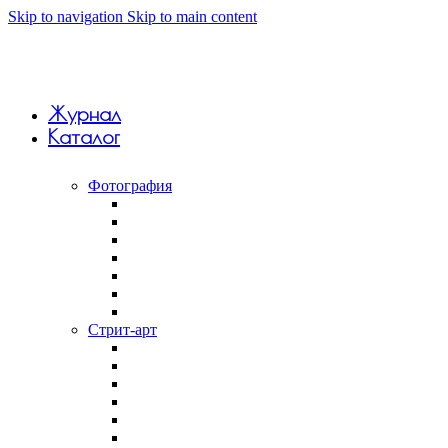
Skip to navigation
Skip to main content
Журнал
Каталог
Фотография
Анна Monkandmoss
Вивиан Дель Рио
Константин Вихров
Макар Терёшин
Саша 5tep5
Фёдор Савинцев
Янина Болдырева
Стрит-арт
Андрей Druce Boxcar
Антония Лев
Арт-группа Явь
Дмитрий Aske
Илья Slak
Крепкий палец