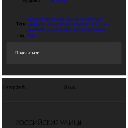
Рубрика
Стрит-арт
аэрозольная краска
,
блок
,
выветренный
,
Теги
граффити
,
железо
,
произведение искусства
,
ржавчина
,
тип
,
уличное искусство
,
шахта
Год
2018
Поделиться:
Интерфейс
Язык
РОССИЙСКИЕ УЛИЦЫ