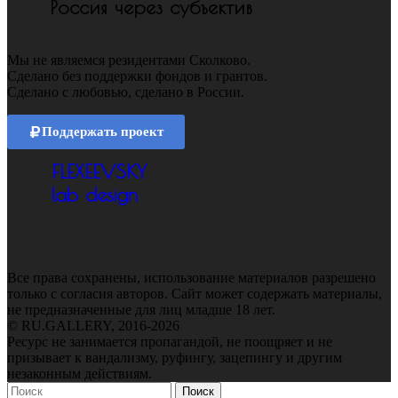
Россия через субъектив
Мы не являемся резидентами Сколково.
Сделано без поддержки фондов и грантов.
Сделано с любовью, сделано в России.
Поддержать проект
FLEXEEVSKY
lab design
Все права сохранены, использование материалов разрешено
только с согласия авторов. Сайт может содержать материалы,
не предназначенные для лиц младше 18 лет.
© RU.GALLERY, 2016-2026
Ресурс не занимается пропагандой, не поощряет и не
призывает к вандализму, руфингу, зацепингу и другим
незаконным действиям.
Поиск