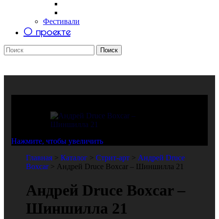
Саша Tomar
Petro Aesthetics
Фестивали
О проекте
Поиск
Поиск
Андрей Druce Boxcar
Стрит-арт
Нажмите, чтобы увеличить
Главная
>
Каталог
>
Стрит-арт
>
Андрей Druce
Boxcar
>
Андрей Druce Boxcar – Шиншилла 21
Андрей Druce Boxcar –
Шиншилла 21