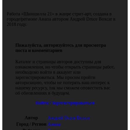
Работа «Шиншилла 21» в жанре стрит-арт, создана в
городе/регионе Анапа автором Андрей Druce Boxcar в
2018 году.
Пожалуйста, авторизуйтесь для просмотра
поста и комментариев
Каталог и страницы авторов доступны для
ознакомления, но чтобы открыть страницы работ,
необходимо войти в аккаунт или
зарегистрироваться. Мы просим пройти
авторизацию, чтобы не потерять ваш интерес к
нашему ресурсу, так мы сможем оповестить вас
об обновлениях в будущем.
Войти / Зарегистрироваться
Автор
Андрей Druce Boxcar
Город / Регион
Анапа