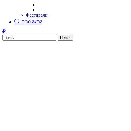
Саша Tomar
Petro Aesthetics
Фестивали
О проекте
Поиск