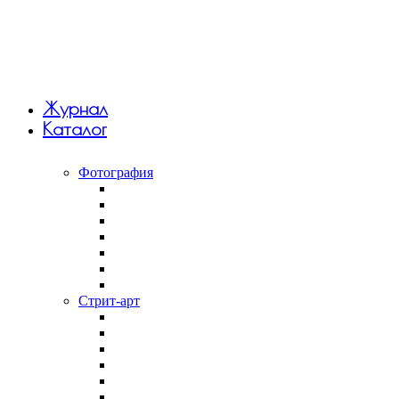
Журнал
Каталог
Фотография
Анна Monkandmoss
Вивиан Дель Рио
Константин Вихров
Макар Терёшин
Саша 5tep5
Фёдор Савинцев
Янина Болдырева
Стрит-арт
Андрей Druce Boxcar
Антония Лев
Арт-группа Явь
Дмитрий Aske
Илья Slak
Крепкий палец