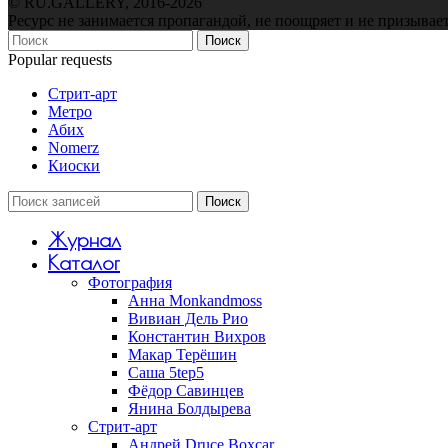
© RU.GALLERY, 2016-2026
Ресурс не занимается пропагандой, не поощряет и не призывае
Поиск
Popular requests
Стрит-арт
Метро
Абих
Nomerz
Киоски
Поиск
Журнал
Каталог
Фотография
Анна Monkandmoss
Вивиан Дель Рио
Константин Вихров
Макар Терёшин
Саша 5tep5
Фёдор Савинцев
Янина Болдырева
Стрит-арт
Андрей Druce Boxcar