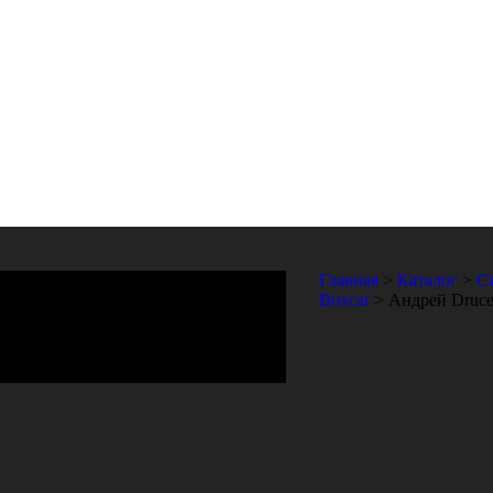
Главная
>
Каталог
>
С
Boxcar
>
Андрей Druce