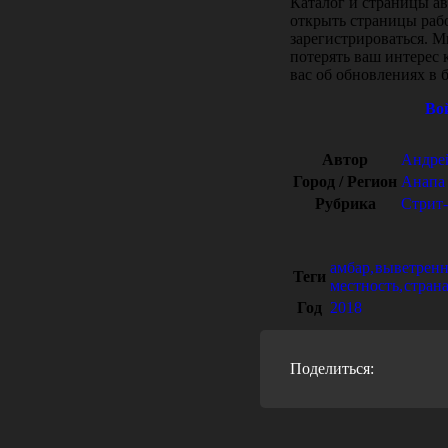
Каталог и страницы ав
открыть страницы рабо
зарегистрироваться. 
потерять ваш интерес 
вас об обновлениях в 
Во
Автор
Андрей
Город / Регион
Анапа
Рубрика
Стрит-
амбар
,
выветрен
Теги
местность
,
стран
Год
2018
Поделиться: