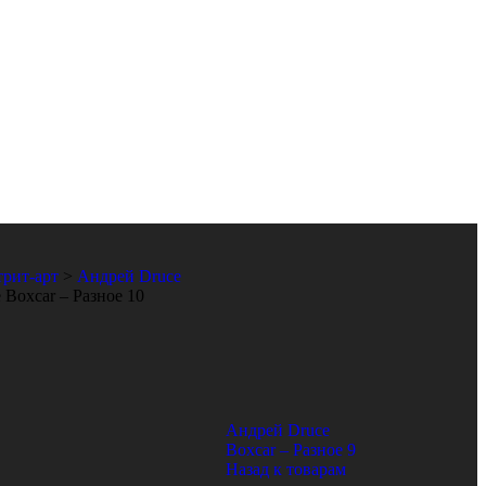
трит-арт
>
Андрей Druce
 Boxcar – Разное 10
Андрей Druce
Boxcar – Разное 9
Назад к товарам