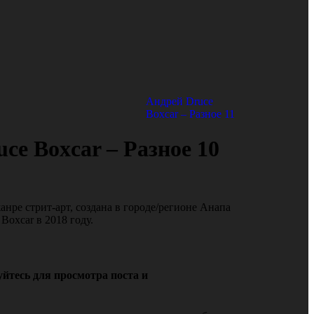
Андрей Druce
Boxcar – Разное 11
ce Boxcar – Разное 10
анре стрит-арт, создана в городе/регионе Анапа
Boxcar в 2018 году.
йтесь для просмотра поста и