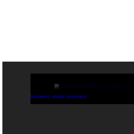
Поиск
Андрей Druce Boxcar
Стрит-арт
Нажмите, чтобы увеличить