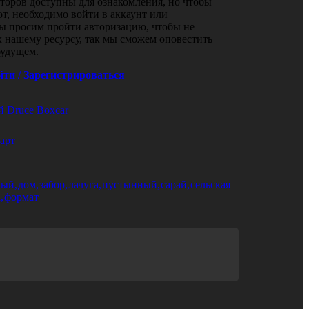
торов доступны для ознакомления, но чтобы
т, необходимо войти в аккаунт или
Мы просим пройти авторизацию, чтобы не
к нашему ресурсу, так мы сможем оповестить
будущем.
йти / Зарегистрироваться
 Druce Boxcar
арт
ный
,
дом
,
забор
,
лачуга
,
пустынный
,
сарай
,
сельская
а
,
формат