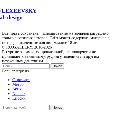
FLEXEEVSKY
lab design
Все права сохранены, использование материалов разрешено
только с согласия авторов. Сайт может содержать материалы,
не предназначенные для лиц младше 18 лет.
© RU.GALLERY, 2016-2026
Ресурс не занимается пропагандой, не поощряет и не
призывает к вандализму, руфингу, зацепингу и другим
незаконным действиям.
Поиск
Popular requests
Стрит-арт
Метро
Абих
Nomerz
Киоски
Поиск