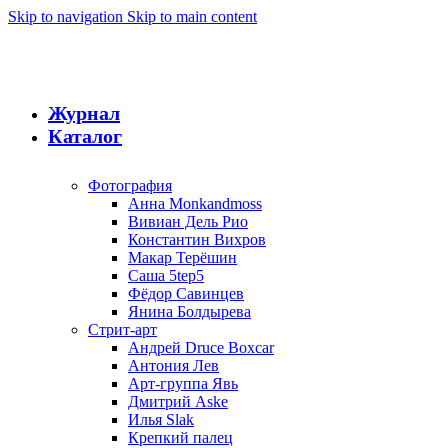
Skip to navigation
Skip to main content
Журнал
Каталог
Фотография
Анна Monkandmoss
Вивиан Дель Рио
Константин Вихров
Макар Терёшин
Саша 5tep5
Фёдор Савинцев
Янина Болдырева
Стрит-арт
Андрей Druce Boxcar
Антония Лев
Арт-группа Явь
Дмитрий Aske
Илья Slak
Крепкий палец