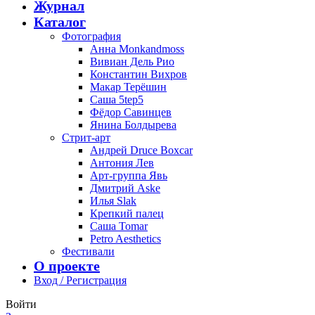
Журнал
Каталог
Фотография
Анна Monkandmoss
Вивиан Дель Рио
Константин Вихров
Макар Терёшин
Саша 5tep5
Фёдор Савинцев
Янина Болдырева
Стрит-арт
Андрей Druce Boxcar
Антония Лев
Арт-группа Явь
Дмитрий Aske
Илья Slak
Крепкий палец
Саша Tomar
Petro Aesthetics
Фестивали
О проекте
Вход / Регистрация
Войти