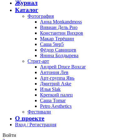
Журнал
Каталог
Фотография
Анна Monkandmoss
Вивиан Дель Рио
Константин Вихров
Макар Терёшин
Саша 5tep5
Фёдор Савинцев
Янина Болдырева
Стрит-арт
Андрей Druce Boxcar
Антония Лев
Арт-группа Явь
Дмитрий Aske
Илья Slak
Крепкий палец
Саша Tomar
Petro Aesthetics
Фестивали
О проекте
Вход / Регистрация
Войти