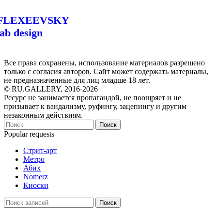
FLEXEEVSKY
lab design
Все права сохранены, использование материалов разрешено
только с согласия авторов. Сайт может содержать материалы,
не предназначенные для лиц младше 18 лет.
© RU.GALLERY, 2016-2026
Ресурс не занимается пропагандой, не поощряет и не
призывает к вандализму, руфингу, зацепингу и другим
незаконным действиям.
Поиск
Popular requests
Стрит-арт
Метро
Абих
Nomerz
Киоски
Поиск