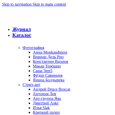
Skip to navigation
Skip to main content
Журнал
Каталог
Фотография
Анна Monkandmoss
Вивиан Дель Рио
Константин Вихров
Макар Терёшин
Саша 5tep5
Фёдор Савинцев
Янина Болдырева
Стрит-арт
Андрей Druce Boxcar
Антония Лев
Арт-группа Явь
Дмитрий Aske
Илья Slak
Крепкий палец