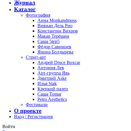
Журнал
Каталог
Фотография
Анна Monkandmoss
Вивиан Дель Рио
Константин Вихров
Макар Терёшин
Саша 5tep5
Фёдор Савинцев
Янина Болдырева
Стрит-арт
Андрей Druce Boxcar
Антония Лев
Арт-группа Явь
Дмитрий Aske
Илья Slak
Крепкий палец
Саша Tomar
Petro Aesthetics
Фестивали
О проекте
Вход / Регистрация
Войти