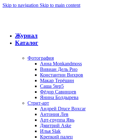
Skip to navigation
Skip to main content
Журнал
Каталог
Фотография
Анна Monkandmoss
Вивиан Дель Рио
Константин Вихров
Макар Терёшин
Саша 5tep5
Фёдор Савинцев
Янина Болдырева
Стрит-арт
Андрей Druce Boxcar
Антония Лев
Арт-группа Явь
Дмитрий Aske
Илья Slak
Крепкий палец