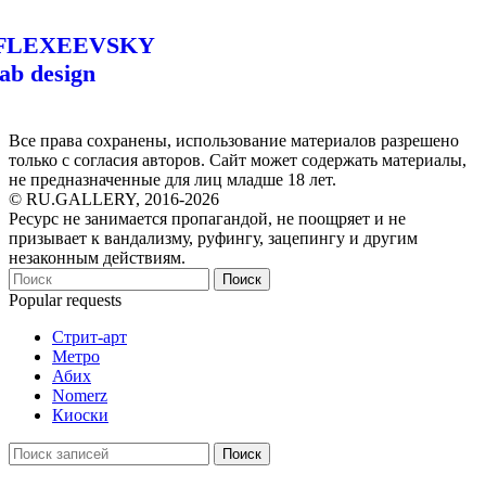
FLEXEEVSKY
lab design
Все права сохранены, использование материалов разрешено
только с согласия авторов. Сайт может содержать материалы,
не предназначенные для лиц младше 18 лет.
© RU.GALLERY, 2016-2026
Ресурс не занимается пропагандой, не поощряет и не
призывает к вандализму, руфингу, зацепингу и другим
незаконным действиям.
Поиск
Popular requests
Стрит-арт
Метро
Абих
Nomerz
Киоски
Поиск