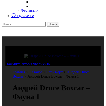
Саша Tomar
Petro Aesthetics
Фестивали
О проекте
Поиск
Поиск
Андрей Druce Boxcar
Стрит-арт
Нажмите, чтобы увеличить
Главная
>
Каталог
>
Стрит-арт
>
Андрей Druce
Boxcar
>
Андрей Druce Boxcar – Фауна 1
Андрей Druce Boxcar –
Фауна 1