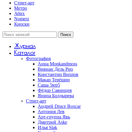
Стрит-арт
Метро
Абих
Nomerz
Киоски
Поиск
Журнал
Каталог
Фотография
Анна Monkandmoss
Вивиан Дель Рио
Константин Вихров
Макар Терёшин
Саша 5tep5
Фёдор Савинцев
Янина Болдырева
Стрит-арт
Андрей Druce Boxcar
Антония Лев
Арт-группа Явь
Дмитрий Aske
Илья Slak