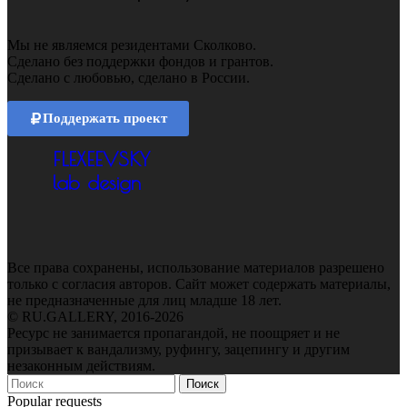
Мы не являемся резидентами Сколково.
Сделано без поддержки фондов и грантов.
Сделано с любовью, сделано в России.
Поддержать проект
FLEXEEVSKY
lab design
Все права сохранены, использование материалов разрешено
только с согласия авторов. Сайт может содержать материалы,
не предназначенные для лиц младше 18 лет.
© RU.GALLERY, 2016-2026
Ресурс не занимается пропагандой, не поощряет и не
призывает к вандализму, руфингу, зацепингу и другим
незаконным действиям.
Поиск
Popular requests