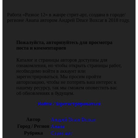
Работа «Разное 12» в жанре стрит-арт, создана в городе/
регионе Анапа автором Андрей Druce Boxcar в 2018 году.
Пожалуйста, авторизуйтесь для просмотра
поста и комментариев
Каталог и страницы авторов доступны для
ознакомления, но чтобы открыть страницы работ,
необходимо войти в аккаунт или
зарегистрироваться. Мы просим пройти
авторизацию, чтобы не потерять ваш интерес к
нашему ресурсу, так мы сможем оповестить вас
об обновлениях в будущем.
Войти / Зарегистрироваться
Автор
Андрей Druce Boxcar
Город / Регион
Анапа
Рубрика
Стрит-арт