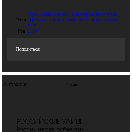
груз
,
железная дорога
,
индустрия
,
локомотив
,
Теги
перевозка
,
поезд
,
промышленный
,
рельс
,
сила
,
танк
Год
2018
Поделиться:
Интерфейс
Язык
РОССИЙСКИЕ УЛИЦЫ
Россия через субъектив