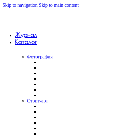
Skip to navigation
Skip to main content
Журнал
Каталог
Фотография
Анна Monkandmoss
Вивиан Дель Рио
Константин Вихров
Макар Терёшин
Саша 5tep5
Фёдор Савинцев
Янина Болдырева
Стрит-арт
Андрей Druce Boxcar
Антония Лев
Арт-группа Явь
Дмитрий Aske
Илья Slak
Крепкий палец