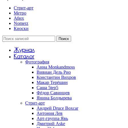
Стрит-арт
Метро
Абих
Nomerz
Киоски
Поиск
Журнал
Каталог
Фотография
Анна Monkandmoss
Вивиан Дель Рио
Константин Вихров
Макар Терёшин
Саша 5tep5
Фёдор Савинцев
Янина Болдырева
Стрит-арт
Андрей Druce Boxcar
Антония Лев
Арт-группа Явь
Дмитрий Aske