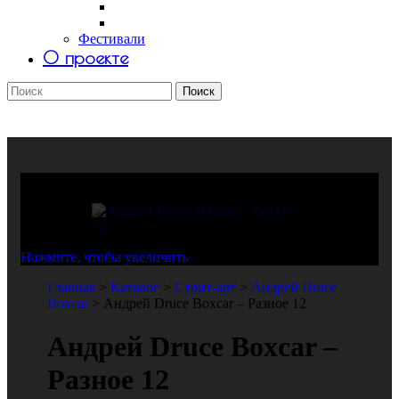
Саша Tomar
Petro Aesthetics
Фестивали
О проекте
Поиск
Поиск
Андрей Druce Boxcar
Стрит-арт
Нажмите, чтобы увеличить
Главная
>
Каталог
>
Стрит-арт
>
Андрей Druce
Boxcar
>
Андрей Druce Boxcar – Разное 12
Андрей Druce Boxcar –
Разное 12