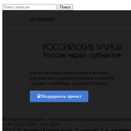
Поиск
Интерфейс
РОССИЙСКИЕ УЛИЦЫ
Россия через субъектив
Мы не являемся резидентами Сколково.
Сделано без поддержки фондов и грантов.
Сделано с любовью, сделано в России.
Поддержать проект
Все права сохранены, использование материалов разрешено тол
© RU.GALLERY, 2016-2026
Ресурс не занимается пропагандой, не поощряет и не призывае