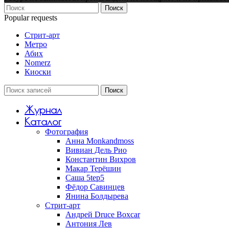
Поиск
Popular requests
Стрит-арт
Метро
Абих
Nomerz
Киоски
Поиск
Журнал
Каталог
Фотография
Анна Monkandmoss
Вивиан Дель Рио
Константин Вихров
Макар Терёшин
Саша 5tep5
Фёдор Савинцев
Янина Болдырева
Стрит-арт
Андрей Druce Boxcar
Антония Лев