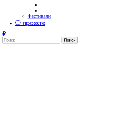
Саша Tomar
Petro Aesthetics
Фестивали
О проекте
Поиск