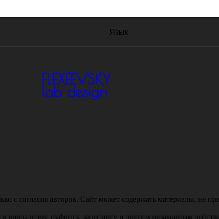
Язык
FLEXEEVSKY
lab design
ько с согласия авторов. Сайт может содержать материалы, не пр
т к вандализму, руфингу, зацепингу и другим незаконным действ