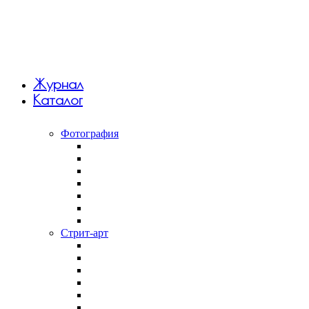
Журнал
Каталог
Фотография
Анна Monkandmoss
Вивиан Дель Рио
Константин Вихров
Макар Терёшин
Саша 5tep5
Фёдор Савинцев
Янина Болдырева
Стрит-арт
Андрей Druce Boxcar
Антония Лев
Арт-группа Явь
Дмитрий Aske
Илья Slak
Крепкий палец