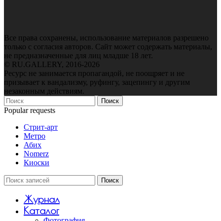
Все права сохранены, использование материалов разрешено
только с согласия авторов. Сайт может содержать материалы,
не предназначенные для лиц младше 18 лет.
© RU.GALLERY, 2016-2026
Ресурс не занимается пропагандой, не поощряет и не
призывает к вандализму, руфингу, зацепингу и другим
незаконным действиям.
Поиск
Popular requests
Стрит-арт
Метро
Абих
Nomerz
Киоски
Поиск
Журнал
Каталог
Фотография