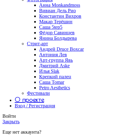
Анна Monkandmoss
Вивиан Дель Рио
Константин Вихров
Макар Терёшин
Саша 5tep5
Фёдор Савинцев
Янина Болдырева
Стрит-арт
Андрей Druce Boxcar
Антония Лев
Арт-группа Явь
Дмитрий Aske
Илья Slak
Крепкий палец
Саша Tomar
Petro Aesthetics
Фестивали
О проекте
Вход / Регистрация
Войти
Закрыть
Еще нет аккаунта?