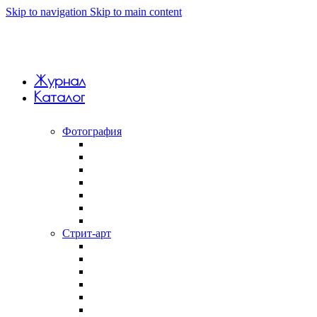
Skip to navigation
Skip to main content
Журнал
Каталог
Фотография
Анна Monkandmoss
Вивиан Дель Рио
Константин Вихров
Макар Терёшин
Саша 5tep5
Фёдор Савинцев
Янина Болдырева
Стрит-арт
Андрей Druce Boxcar
Антония Лев
Арт-группа Явь
Дмитрий Aske
Илья Slak
Крепкий палец