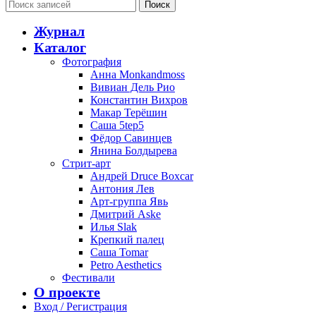
Поиск
Журнал
Каталог
Фотография
Анна Monkandmoss
Вивиан Дель Рио
Константин Вихров
Макар Терёшин
Саша 5tep5
Фёдор Савинцев
Янина Болдырева
Стрит-арт
Андрей Druce Boxcar
Антония Лев
Арт-группа Явь
Дмитрий Aske
Илья Slak
Крепкий палец
Саша Tomar
Petro Aesthetics
Фестивали
О проекте
Вход / Регистрация