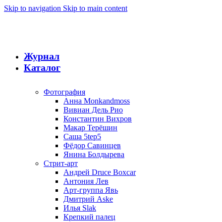
Skip to navigation
Skip to main content
Журнал
Каталог
Фотография
Анна Monkandmoss
Вивиан Дель Рио
Константин Вихров
Макар Терёшин
Саша 5tep5
Фёдор Савинцев
Янина Болдырева
Стрит-арт
Андрей Druce Boxcar
Антония Лев
Арт-группа Явь
Дмитрий Aske
Илья Slak
Крепкий палец