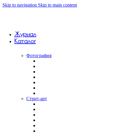
Skip to navigation
Skip to main content
Журнал
Каталог
Фотография
Анна Monkandmoss
Вивиан Дель Рио
Константин Вихров
Макар Терёшин
Саша 5tep5
Фёдор Савинцев
Янина Болдырева
Стрит-арт
Андрей Druce Boxcar
Антония Лев
Арт-группа Явь
Дмитрий Aske
Илья Slak
Крепкий палец