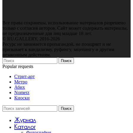
Все права сохранены, использование материалов разрешено
только с согласия авторов. Сайт может содержать материалы,
не предназначенные для лиц младше 18 лет.
© RU.GALLERY, 2016-2026
Ресурс не занимается пропагандой, не поощряет и не
призывает к вандализму, руфингу, зацепингу и другим
незаконным действиям.
Поиск
Popular requests
Стрит-арт
Метро
Абих
Nomerz
Киоски
Поиск
Журнал
Каталог
Фотография