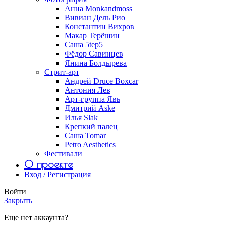
Анна Monkandmoss
Вивиан Дель Рио
Константин Вихров
Макар Терёшин
Саша 5tep5
Фёдор Савинцев
Янина Болдырева
Стрит-арт
Андрей Druce Boxcar
Антония Лев
Арт-группа Явь
Дмитрий Aske
Илья Slak
Крепкий палец
Саша Tomar
Petro Aesthetics
Фестивали
О проекте
Вход / Регистрация
Войти
Закрыть
Еще нет аккаунта?