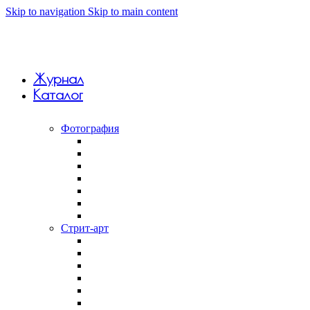
Skip to navigation
Skip to main content
Журнал
Каталог
Фотография
Анна Monkandmoss
Вивиан Дель Рио
Константин Вихров
Макар Терёшин
Саша 5tep5
Фёдор Савинцев
Янина Болдырева
Стрит-арт
Андрей Druce Boxcar
Антония Лев
Арт-группа Явь
Дмитрий Aske
Илья Slak
Крепкий палец