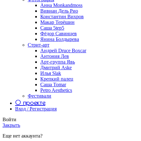
Анна Monkandmoss
Вивиан Дель Рио
Константин Вихров
Макар Терёшин
Саша 5tep5
Фёдор Савинцев
Янина Болдырева
Стрит-арт
Андрей Druce Boxcar
Антония Лев
Арт-группа Явь
Дмитрий Aske
Илья Slak
Крепкий палец
Саша Tomar
Petro Aesthetics
Фестивали
О проекте
Вход / Регистрация
Войти
Закрыть
Еще нет аккаунта?