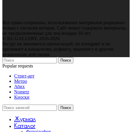
Все права сохранены, использование материалов разрешено
только с согласия авторов. Сайт может содержать материалы,
не предназначенные для лиц младше 18 лет.
© RU.GALLERY, 2016-2026
Ресурс не занимается пропагандой, не поощряет и не
призывает к вандализму, руфингу, зацепингу и другим
незаконным действиям.
Поиск
Popular requests
Стрит-арт
Метро
Абих
Nomerz
Киоски
Поиск
Журнал
Каталог
Фотография