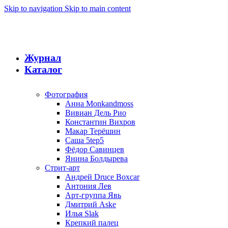
Skip to navigation
Skip to main content
Журнал
Каталог
Фотография
Анна Monkandmoss
Вивиан Дель Рио
Константин Вихров
Макар Терёшин
Саша 5tep5
Фёдор Савинцев
Янина Болдырева
Стрит-арт
Андрей Druce Boxcar
Антония Лев
Арт-группа Явь
Дмитрий Aske
Илья Slak
Крепкий палец