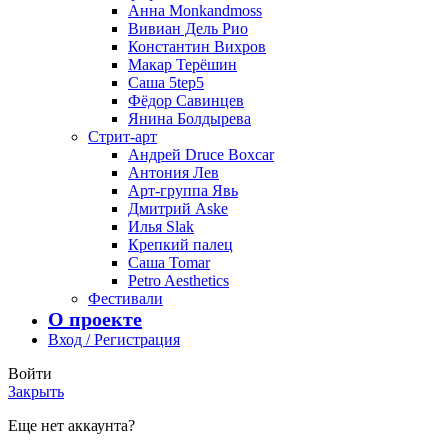
Анна Monkandmoss
Вивиан Дель Рио
Константин Вихров
Макар Терёшин
Саша 5tep5
Фёдор Савинцев
Янина Болдырева
Стрит-арт
Андрей Druce Boxcar
Антония Лев
Арт-группа Явь
Дмитрий Aske
Илья Slak
Крепкий палец
Саша Tomar
Petro Aesthetics
Фестивали
О проекте
Вход / Регистрация
Войти
Закрыть
Еще нет аккаунта?