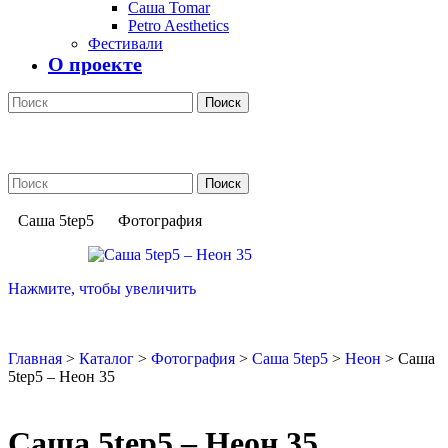
Саша Tomar
Petro Aesthetics
Фестивали
О проекте
Поиск
Поиск
Саша 5tep5
Фотография
Нажмите, чтобы увеличить
Главная
>
Каталог
>
Фотография
>
Саша 5tep5
>
Неон
>
Саша
5tep5 – Неон 35
Саша 5tep5 – Неон 35