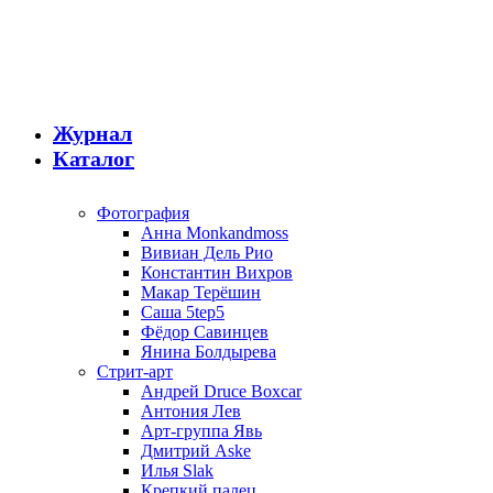
Журнал
Каталог
Фотография
Анна Monkandmoss
Вивиан Дель Рио
Константин Вихров
Макар Терёшин
Саша 5tep5
Фёдор Савинцев
Янина Болдырева
Стрит-арт
Андрей Druce Boxcar
Антония Лев
Арт-группа Явь
Дмитрий Aske
Илья Slak
Крепкий палец