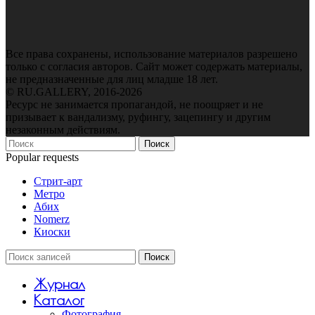
Все права сохранены, использование материалов разрешено
только с согласия авторов. Сайт может содержать материалы,
не предназначенные для лиц младше 18 лет.
© RU.GALLERY, 2016-2026
Ресурс не занимается пропагандой, не поощряет и не
призывает к вандализму, руфингу, зацепингу и другим
незаконным действиям.
Поиск
Popular requests
Стрит-арт
Метро
Абих
Nomerz
Киоски
Поиск
Журнал
Каталог
Фотография