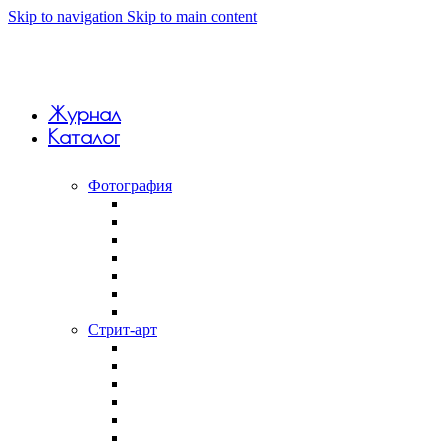
Skip to navigation
Skip to main content
Журнал
Каталог
Фотография
Анна Monkandmoss
Вивиан Дель Рио
Константин Вихров
Макар Терёшин
Саша 5tep5
Фёдор Савинцев
Янина Болдырева
Стрит-арт
Андрей Druce Boxcar
Антония Лев
Арт-группа Явь
Дмитрий Aske
Илья Slak
Крепкий палец