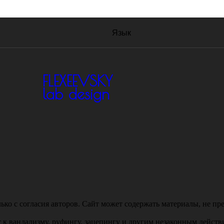
Язык
FLEXEEVSKY
lab design
ько с согласия авторов. Сайт может содержать материалы, не пр
т к вандализму, руфингу, зацепингу и другим незаконным действ