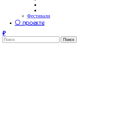
Саша Tomar
Petro Aesthetics
Фестивали
О проекте
Поиск