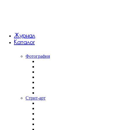
Журнал
Каталог
Фотография
Анна Monkandmoss
Вивиан Дель Рио
Константин Вихров
Макар Терёшин
Саша 5tep5
Фёдор Савинцев
Янина Болдырева
Стрит-арт
Андрей Druce Boxcar
Антония Лев
Арт-группа Явь
Дмитрий Aske
Илья Slak
Крепкий палец