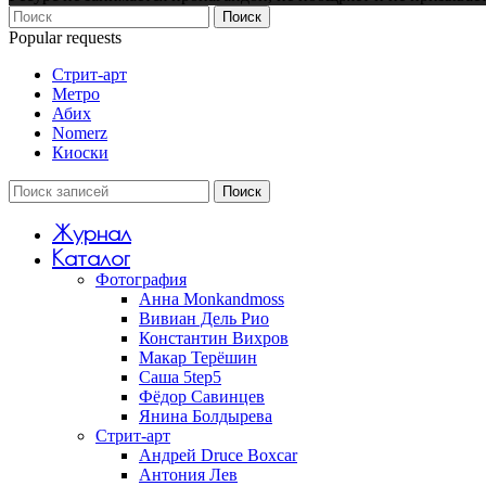
Поиск
Popular requests
Стрит-арт
Метро
Абих
Nomerz
Киоски
Поиск
Журнал
Каталог
Фотография
Анна Monkandmoss
Вивиан Дель Рио
Константин Вихров
Макар Терёшин
Саша 5tep5
Фёдор Савинцев
Янина Болдырева
Стрит-арт
Андрей Druce Boxcar
Антония Лев