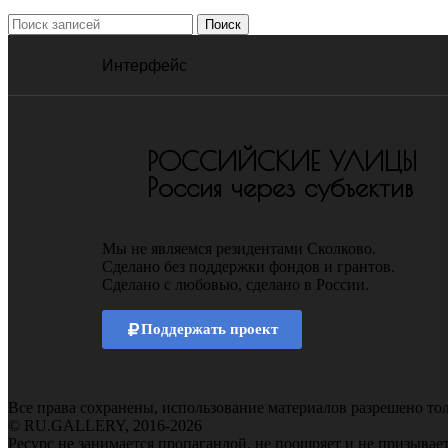
Поиск
Интерфейс
РОССИЙСКИЕ УЛИЦЫ
Россия через субъектив
Мы не являемся резидентами Сколково.
Сделано без поддержки фондов и грантов.
Сделано с любовью, сделано в России.
Поддержать проект
Все права сохранены, использование материалов разрешено тол
© RU.GALLERY, 2016-2026
Ресурс не занимается пропагандой, не поощряет и не призывае